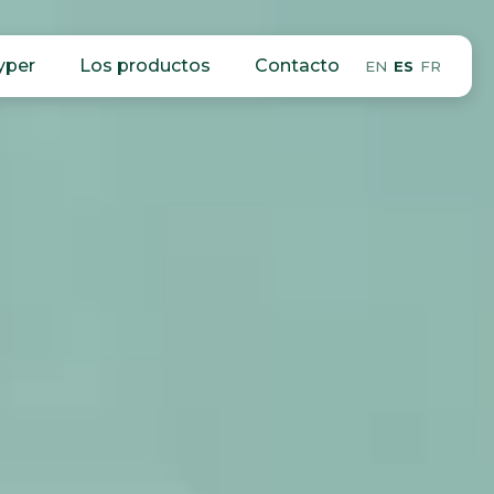
yper
Los productos
Contacto
EN
ES
FR