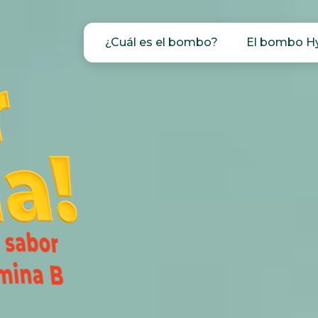
¿Cuál es el bombo?
El bombo H